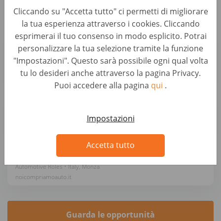
Autohero
Cliccando su "Accetta tutto" ci permetti di migliorare
la tua esperienza attraverso i cookies. Cliccando
esprimerai il tuo consenso in modo esplicito. Potrai
Sachbearbeiter Ankaufsmanagement (B2B)
personalizzare la tua selezione tramite la funzione
(d/m/w)
"Impostazioni". Questo sarà possibile ogni qual volta
Backoffice & Operational Roles • Germany, Berlin
tu lo desideri anche attraverso la pagina Privacy.
AUTO1 Group
Puoi accedere alla pagina
qui
.
Kundenberater Fahrzeugbewertung (d/m/w)
Automotive Roles • Germany, Greifswald
Impostazioni
wirkaufendeinauto.de
Accetta tutto
Addetto/a Acquisti Auto Monza-Villasanta
Automotive Roles • Italy, Monza
noicompriamoauto.it
Guarda le opportunità