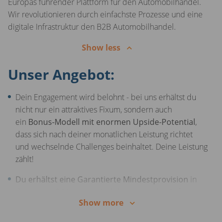
Europas führender Plattform für den Automobilhandel.
Wir revolutionieren durch einfachste Prozesse und eine
digitale Infrastruktur den B2B Automobilhandel.
Show less
Unser Angebot:
Dein Engagement wird belohnt - bei uns erhältst du
nicht nur ein attraktives Fixum, sondern auch
ein
Bonus-Modell mit enormen Upside-Potential
,
dass sich nach deiner monatlichen Leistung richtet
und wechselnde Challenges beinhaltet. Deine Leistung
zählt!
Du erhältst eine Garantierte Mindestprovision
in
den ersten 3 Monaten. Und das ist erst der Anfang -
Show more
du kannst immer mehr verdienen, je besser du wirst!