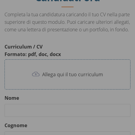
n
f
g
u
Completa la tua candidatura caricando il tuo CV nella parte
s
l
superiore di questo modulo. Puoi caricare ulteriori allegati,
l
come una lettera di presentazione o un portfolio, in fondo.
s
c
Curriculum / CV
r
Formato: pdf, doc, docx
e
e
Allega qui il tuo curriculum
n
Nome
Cognome