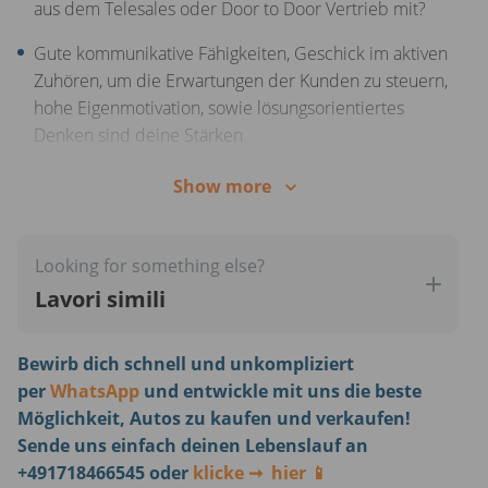
aus dem Telesales oder Door to Door Vertrieb mit?
Berichte regelmäßig an deinem Team Lead,
gemeinsam haltet ihr deine KPIs im Blick
Gute kommunikative Fähigkeiten, Geschick im aktiven
Zuhören, um die Erwartungen der Kunden zu steuern,
hohe Eigenmotivation, sowie lösungsorientiertes
Denken sind deine Stärken
Begeistert dich die einzigartige Kombination aus
Show more
telefonischem Vertrieb und der faszinierenden Welt
der Automobile?
Looking for something else?
Sehr gute Kommunikations- und Ausdrucks­fähig­keit
Lavori simili
auf Deutsch in Wort und Schrift
Bewirb dich schnell und unkompliziert
per
WhatsApp
und entwickle mit uns die beste
Möglichkeit, Autos zu kaufen und verkaufen!
Sende uns einfach deinen Lebenslauf an
+491718466545 oder
klicke ➞ hier 📱