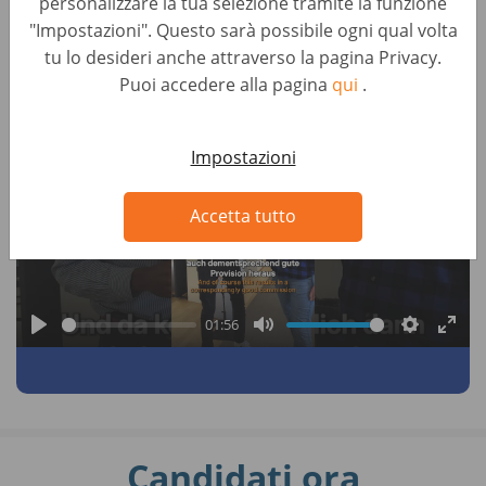
personalizzare la tua selezione tramite la funzione
"Impostazioni". Questo sarà possibile ogni qual volta
tu lo desideri anche attraverso la pagina Privacy.
Puoi accedere alla pagina
qui
.
Impostazioni
Accetta tutto
P
l
a
01:56
y
P
M
S
E
l
u
e
n
a
t
t
t
y
e
t
e
Candidati ora
i
r