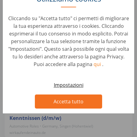
Alfragide (M/F/D)
Car Evaluation • Portugal, Alfragide
Cliccando su "Accetta tutto" ci permetti di migliorare
AUTO1 Group
la tua esperienza attraverso i cookies. Cliccando
esprimerai il tuo consenso in modo esplicito. Potrai
Kundenberater Fahrzeugbewertung & Ankauf
personalizzare la tua selezione tramite la funzione
(m/w/d)
"Impostazioni". Questo sarà possibile ogni qual volta
Automotive Roles • Germany, Karlsruhe
tu lo desideri anche attraverso la pagina Privacy.
wirkaufendeinauto.de
Puoi accedere alla pagina
qui
.
Kundenberater Fahrzeugbewertung (d/m/w)
Impostazioni
Automotive Roles • Germany, Neumünster
wirkaufendeinauto.de
Accetta tutto
Bürokraft / Servicemitarbeiter mit KFZ-
Kenntnissen (d/m/w)
Automotive Roles • Germany, Singen (Hohentwiel)
wirkaufendeinauto.de