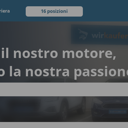
riera
16 posizioni
è il nostro motore,
o la nostra passion