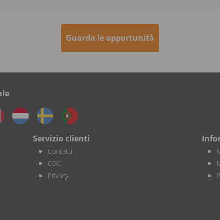
Guarda le opportunità
ale
Servizio clienti
Info
Contatti
M
CGC
M
Privacy
P