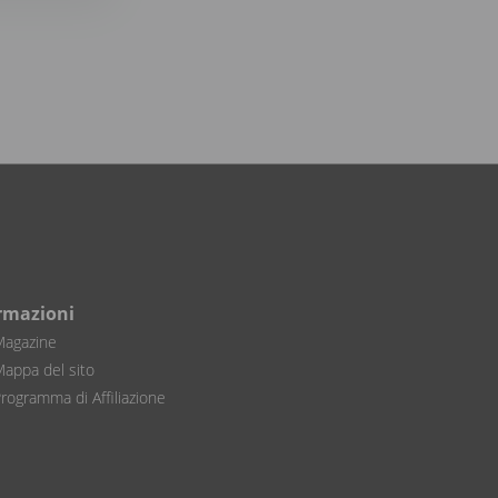
rmazioni
agazine
appa del sito
rogramma di Affiliazione