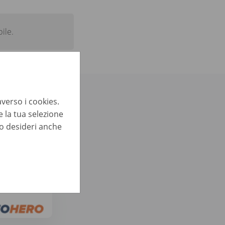
ile.
teressarti:
averso i cookies.
 la tua selezione
lo desideri anche
 (f/m/x)