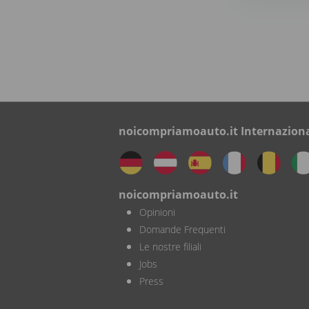
noicompriamoauto.it Internazion
noicompriamoauto.it
Opinioni
Domande Frequenti
Le nostre filiali
Jobs
Press