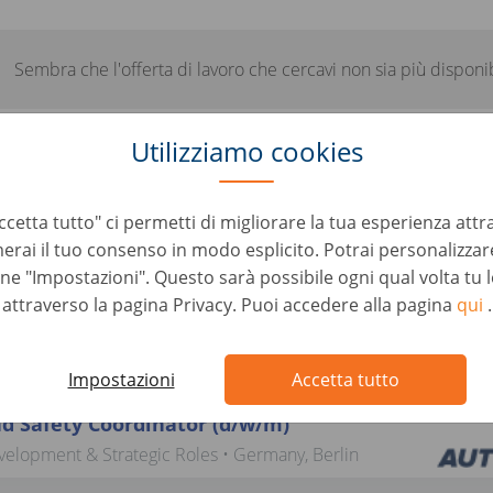
Sembra che l'offerta di lavoro che cercavi non sia più disponib
Utilizziamo cookies
e posizioni simili che potrebbero in
cetta tutto" ci permetti di migliorare la tua esperienza attr
erai il tuo consenso in modo esplicito. Potrai personalizzare
one "Impostazioni". Questo sarà possibile ogni qual volta tu 
attraverso la pagina Privacy. Puoi accedere alla pagina
qui
.
oject Manager - Automotive Warranty and Services
velopment & Strategic Roles • Germany, Berlin
Impostazioni
Accetta tutto
d Safety Coordinator (d/w/m)
velopment & Strategic Roles • Germany, Berlin