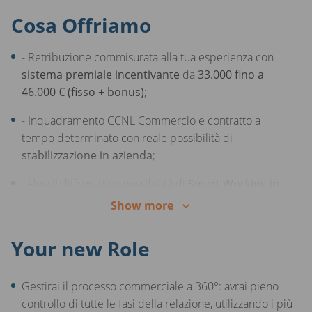
Cosa Offriamo
- Retribuzione commisurata alla tua esperienza con
sistema premiale incentivante
da
33.000 fino a
46.000 € (fisso + bonus)
;
- Inquadramento CCNL Commercio e contratto a
tempo determinato con reale possibilità di
stabilizzazione in azienda
;
- Flessibilità oraria e possibilità di
Smart Working in
modalità ibrida
;
Show more
- Percorso di carriera strutturato, con riconoscimento
Your new Role
costante dei tuoi risultati;
Programmi di formazione continua in aula e on the job
Gestirai il processo commerciale a 360°: avrai pieno
per una visione a 360° del business e la piena
controllo di tutte le fasi della relazione, utilizzando i più
gestione del tuo portfolio clienti
;