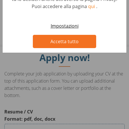
tutte le nazionalità, ai sensi dei decreti legislativi 215/03
Puoi accedere alla pagina
qui
.
e 216/03
Impostazioni
Accetta tutto
Apply now!
Complete your job application by uploading your CV at the
top of this application form. You can upload additional
attachments, such as a cover letter or portfolio at the
bottom.
Resume / CV
Format: pdf, doc, docx