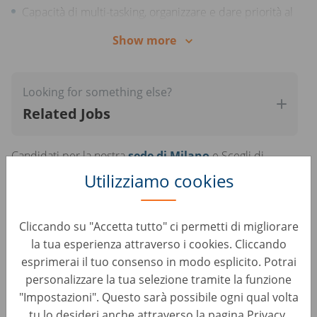
protagonista nel contattare e ingaggiare
Capacità di multi-tasking, organizzare e dare priorità al
telefonicamente potenziali nuovi clienti, espandendo
lavoro;
continuamente la nostra rete commerciale.
Show more
Forte orientamento alla customer satisfaction, passione
per la risoluzione di problemi e per le auto.
Looking for something else?
Related Jobs
Candidati per la nostra
sede di Milano
e Scegli di
essere protagonista del tuo futuro con noi ! in un
Utilizziamo cookies
contesto internazionale e in crescita
Se pensi di essere la persona giusta puoi inviare il tuo CV
Cliccando su "Accetta tutto" ci permetti di migliorare
rispondendo a questo annuncio o Candidati su
la tua esperienza attraverso i cookies. Cliccando
whatsapp
esprimerai il tuo consenso in modo esplicito. Potrai
personalizzare la tua selezione tramite la funzione
Il presente annuncio è rivolto ad entrambi i sessi, ai sensi
"Impostazioni". Questo sarà possibile ogni qual volta
delle leggi 903/77 e 125/91, e a persone di tutte le età e
tu lo desideri anche attraverso la pagina Privacy.