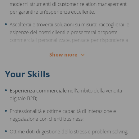
moderni strumenti di customer relation management
per garantire un’esperienza eccellente.
- Contesto internazionale e in crescita, dove il talento,
le competenze e la passione fanno la differenza!
Ascolterai e troverai soluzioni su misura: raccoglierai le
esigenze dei nostri clienti e presenterai proposte
commerciali personalizzate, pensate per rispondere a
ogni necessità.
Show more
Condurrai trattative di successo: accompagnerai i
clienti nel processo di vendita, motivandoli e
Your Skills
supportandoli nelle loro decisioni d’acquisto sulla
piattaforma AUTO1.com.
Esperienza commerciale
nell'ambito della vendita
Gestirai e svilupperai relazioni di valore: ti occuperai di
digitale B2B;
seguire e fidelizzare un portafoglio di clienti già attivi
Professionalità e ottime capacità di interazione e
sulla piattaforma, diventando il loro punto di
negoziazione con clienti business;
riferimento.
Ottime doti di gestione dello stress e problem solving;
Svilupperai nuove opportunità di business: sarai