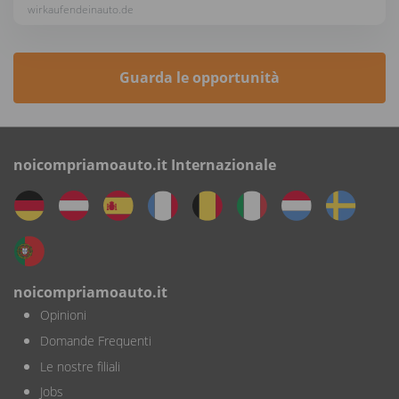
wirkaufendeinauto.de
Guarda le opportunità
noicompriamoauto.it Internazionale
noicompriamoauto.it
Opinioni
Domande Frequenti
Le nostre filiali
Jobs