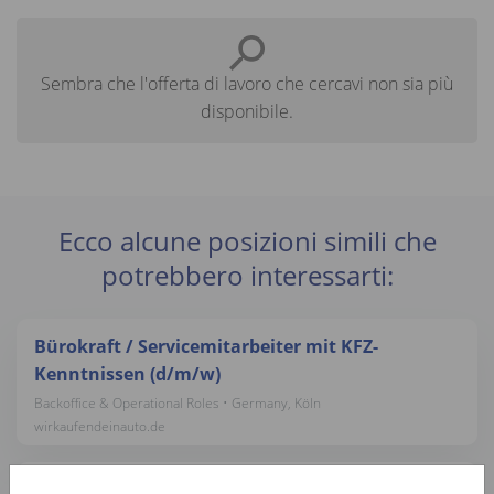
Sembra che l'offerta di lavoro che cercavi non sia più
disponibile.
Ecco alcune posizioni simili che
potrebbero interessarti:
Bürokraft / Servicemitarbeiter mit KFZ-
Kenntnissen (d/m/w)
Backoffice & Operational Roles • Germany, Köln
wirkaufendeinauto.de
Bürokraft / Servicemitarbeiter mit KFZ-