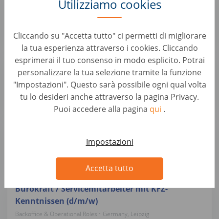
Utilizziamo cookies
Kenntnissen (d/m/w)
Backoffice & Operational Roles • Germany, Magdeburg
wirkaufendeinauto.de
Cliccando su "Accetta tutto" ci permetti di migliorare
la tua esperienza attraverso i cookies. Cliccando
esprimerai il tuo consenso in modo esplicito. Potrai
Bürokraft / Servicemitarbeiter mit KFZ-
personalizzare la tua selezione tramite la funzione
Kenntnissen (d/m/w)
"Impostazioni". Questo sarà possibile ogni qual volta
Backoffice & Operational Roles • Germany, Blankenfelde-Mahlow
tu lo desideri anche attraverso la pagina Privacy.
wirkaufendeinauto.de
Puoi accedere alla pagina
qui
.
Bürokraft / Servicemitarbeiter mit KFZ-
Kenntnissen (d/m/w)
Impostazioni
Backoffice & Operational Roles • Germany, Potsdam
wirkaufendeinauto.de
Accetta tutto
Bürokraft / Servicemitarbeiter mit KFZ-
Kenntnissen (d/m/w)
Backoffice & Operational Roles • Germany, Leipzig