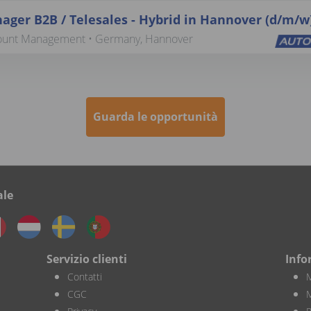
ager B2B / Telesales - Hybrid in Hannover (d/m/w
ount Management • Germany, Hannover
Guarda le opportunità
ale
Servizio clienti
Info
Contatti
M
CGC
M