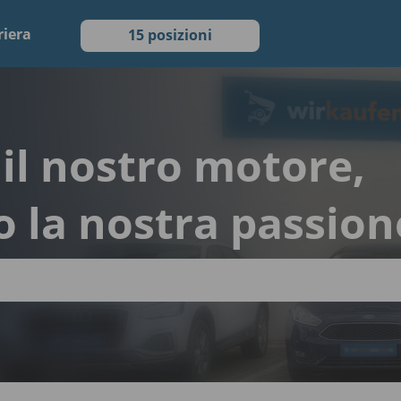
riera
15 posizioni
è il nostro motore,
o la nostra passion