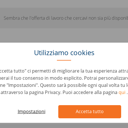
Sembra che l'offerta di lavoro che cercavi non sia più disponib
Utilizziamo cookies
e posizioni simili che potrebbero in
cetta tutto" ci permetti di migliorare la tua esperienza attr
erai il tuo consenso in modo esplicito. Potrai personalizzare
rations Analyst - Planning & Performance Team (
one "Impostazioni". Questo sarà possibile ogni qual volta tu 
ount Management • Germany, Berlin
attraverso la pagina Privacy. Puoi accedere alla pagina
qui
.
Manager B2B - Remote (d/m/w)
Impostazioni
Accetta tutto
ount Management • Germany, Berlin