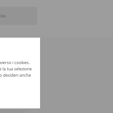
ile.
teressarti:
averso i cookies.
 la tua selezione
m/w/d)
lo desideri anche