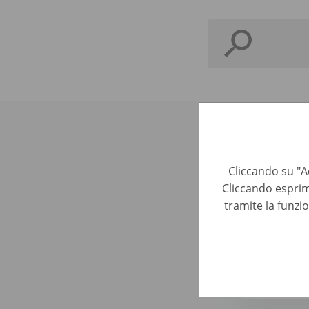
Ecco alcun
Cliccando su "Ac
Cliccando esprim
Sales Ope
tramite la funzi
Sales & Acc
Account 
Sales & Acc