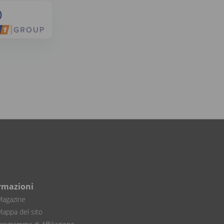
)
rmazioni
agazine
appa del sito