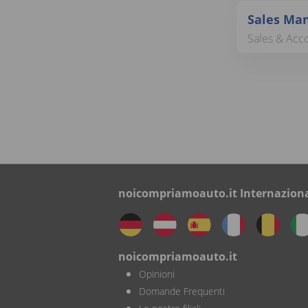
Sales Man
Sales & Acc
noicompriamoauto.it Internazion
noicompriamoauto.it
Opinioni
Domande Frequenti