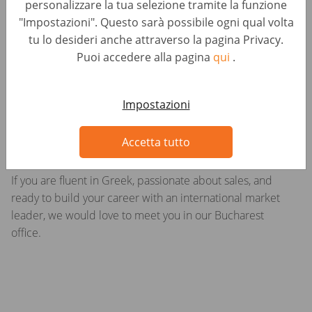
Excellent communication and interpersonal skills
personalizzare la tua selezione tramite la funzione
"Impostazioni". Questo sarà possibile ogni qual volta
Strong negotiation and persuasion abilities
tu lo desideri anche attraverso la pagina Privacy.
Puoi accedere alla pagina
qui
.
Adaptability and resilience in a fast-paced, high-
Show more
pressure environment
Impostazioni
Professional and customer-oriented approach
Looking for something else?
Lavori simili
Accetta tutto
If you are fluent in Greek, passionate about sales, and
ready to build your career with an international market
leader, we would love to meet you in our Bucharest
office.