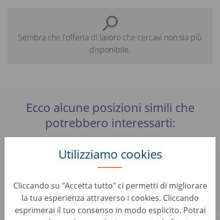
Sembra che l'offerta di lavoro che cercavi non sia più
disponibile.
Ecco alcune posizioni simili che
potrebbero interessarti:
Utilizziamo cookies
Sales Operations Analyst - Planning &
Performance Team (m/w/d)
Sales & Account Management • Germany, Berlin
Cliccando su "Accetta tutto" ci permetti di migliorare
AUTO1 Group
la tua esperienza attraverso i cookies. Cliccando
esprimerai il tuo consenso in modo esplicito. Potrai
Account Manager B2B - Remote (d/m/w)