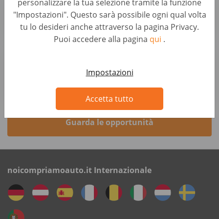
personalizzare la tua selezione tramite la funzione
Sales & Account Management • Germany, Berlin
"Impostazioni". Questo sarà possibile ogni qual volta
AUTO1 Group
tu lo desideri anche attraverso la pagina Privacy.
Puoi accedere alla pagina
qui
.
Sales Manager B2B / Telesales - Hybrid in
Hannover (d/m/w)
Impostazioni
Sales & Account Management • Germany, Hannover
AUTO1 Group
Accetta tutto
Guarda le opportunità
noicompriamoauto.it Internazionale