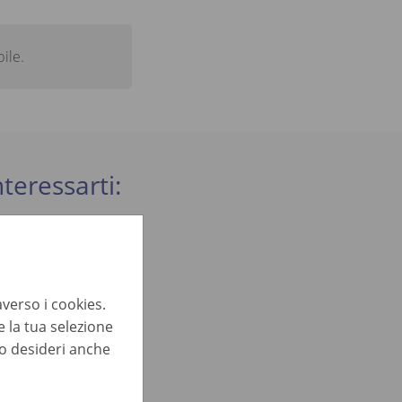
ile.
teressarti:
averso i cookies.
 la tua selezione
lo desideri anche