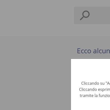
Ecco alcun
Praktiku
Business De
Cliccando su "Ac
Cliccando esprim
SVP Marke
tramite la funzi
Business De