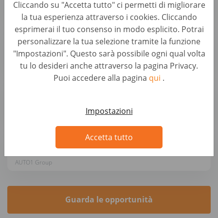
Cliccando su "Accetta tutto" ci permetti di migliorare
AUTO1 Group
la tua esperienza attraverso i cookies. Cliccando
esprimerai il tuo consenso in modo esplicito. Potrai
SVP Marketing (f/m/x)
personalizzare la tua selezione tramite la funzione
Business Development & Strategic Roles • Germany, Berlin
"Impostazioni". Questo sarà possibile ogni qual volta
AUTO1 Group
tu lo desideri anche attraverso la pagina Privacy.
Puoi accedere alla pagina
qui
.
Sales Project Manager (f/m/x)
Business Development & Strategic Roles • Germany, Berlin
Impostazioni
AUTO1 Group
Accetta tutto
Operations Manager - Produktion (m/w/d)
Business Development & Strategic Roles • Germany, Berlin
AUTO1 Group
Guarda le opportunità