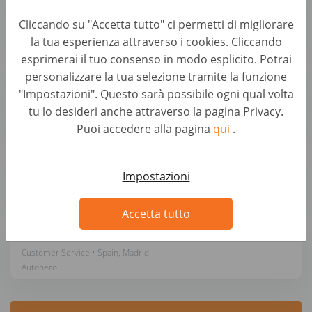
Customer Service • Germany, Berlin
Cliccando su "Accetta tutto" ci permetti di migliorare
Autohero
la tua esperienza attraverso i cookies. Cliccando
esprimerai il tuo consenso in modo esplicito. Potrai
Teamlead Quality Management mit
personalizzare la tua selezione tramite la funzione
Schwerpunkt Kfz-Mechatronik (d/m/w)
"Impostazioni". Questo sarà possibile ogni qual volta
Customer Service • Germany, Berlin
tu lo desideri anche attraverso la pagina Privacy.
Autohero
Puoi accedere alla pagina
qui
.
Técnico/a de Reclamación Postventa V.O.
Impostazioni
Customer Service • Spain, Madrid
Autohero
Accetta tutto
Asesor/a Técnico de Postventa (Automoción)
Customer Service • Spain, Madrid
Autohero