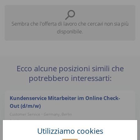
Sembra che l'offerta di lavoro che cercavi non sia più
disponibile.
Ecco alcune posizioni simili che
potrebbero interessarti:
Kundenservice Mitarbeiter im Online Check-
Out (d/m/w)
Customer Service • Germany, Berlin
Autohero
Utilizziamo cookies
Sachbearbeiter:in Rechnungswesen (d/m/w)