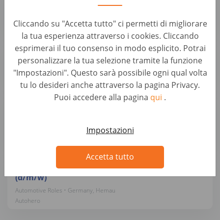
Automotive Roles • Germany, Hemau
Autohero
Cliccando su "Accetta tutto" ci permetti di migliorare
la tua esperienza attraverso i cookies. Cliccando
esprimerai il tuo consenso in modo esplicito. Potrai
Hilfskraft Reifenlogistik (d/m/w)
personalizzare la tua selezione tramite la funzione
Automotive Roles • Germany, Hemau
"Impostazioni". Questo sarà possibile ogni qual volta
Autohero
tu lo desideri anche attraverso la pagina Privacy.
Puoi accedere alla pagina
qui
.
Leiter Standort Fahrzeuglogistik / Yard Manager
(d/m/w)
Automotive Roles • Germany, Hemau
Impostazioni
Autohero
Accetta tutto
Koordinator Fuhrpark / Yard Operations
(d/m/w)
Automotive Roles • Germany, Hemau
Autohero