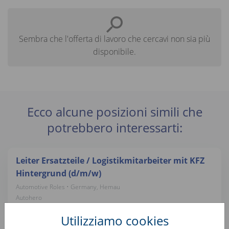
Sembra che l'offerta di lavoro che cercavi non sia più
disponibile.
Ecco alcune posizioni simili che
potrebbero interessarti:
Leiter Ersatzteile / Logistikmitarbeiter mit KFZ
Hintergrund (d/m/w)
Automotive Roles • Germany, Hemau
Autohero
Utilizziamo cookies
Wheels Logistics Assistant (f/m/x)