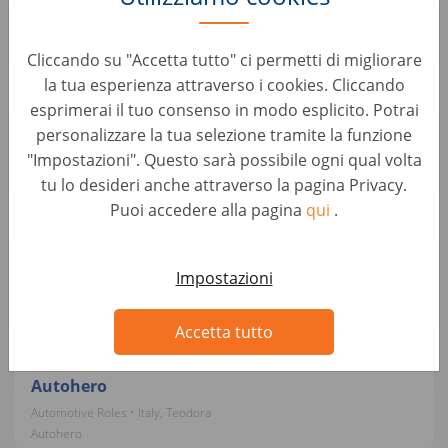
Automotive Roles • Italy, Teodora
Autohero
Cliccando su "Accetta tutto" ci permetti di migliorare
la tua esperienza attraverso i cookies. Cliccando
Perito Tecnico Auto Piumarola – Valuta, Verifica,
esprimerai il tuo consenso in modo esplicito. Potrai
Garantisce
personalizzare la tua selezione tramite la funzione
Automotive Roles • Italy, Isernia
"Impostazioni". Questo sarà possibile ogni qual volta
Autohero
tu lo desideri anche attraverso la pagina Privacy.
Puoi accedere alla pagina
qui
.
Montatore Carrozzeria - Dai nuova visibilità alle
auto con noi
Impostazioni
Automotive Roles • Italy, Teodora
Autohero
Accetta tutto
Team Leader Operativo – Ottimizza i processi
Autohero
Automotive Roles • Italy, Teodora
Autohero