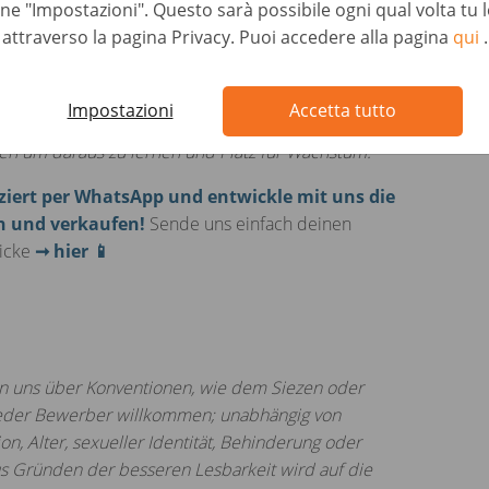
one "Impostazioni". Questo sarà possibile ogni qual volta tu 
ein Klasse B Führerschein
attraverso la pagina Privacy. Puoi accedere alla pagina
qui
.
etail willkommen
Impostazioni
Accetta tutto
rungen an das gesuchte Profil? Bewirb dich
en um daraus zu lernen und Platz für Wachstum.
ziert per
WhatsApp
und entwickle mit uns die
en und verkaufen!
Sende uns einfach deinen
icke
➞ hier 📱
en uns über Konventionen, wie dem Siezen oder
jeder Bewerber willkommen; unabhängig von
on, Alter, sexueller Identität, Behinderung oder
s Gründen der besseren Lesbarkeit wird auf die