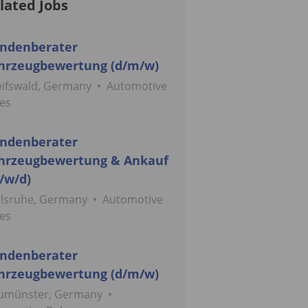
lated Jobs
ndenberater
hrzeugbewertung (d/m/w)
eifswald, Germany
•
Automotive
es
ndenberater
hrzeugbewertung & Ankauf
/w/d)
rlsruhe, Germany
•
Automotive
es
ndenberater
hrzeugbewertung (d/m/w)
umünster, Germany
•