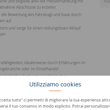
he und begleite aktiv die Preisverhandlung mit
Aut
attraktive Abschlüsse zu erzielen
d die Bewertung des Fahrzeugs und baue durch
uen auf
zient und sorge für einen reibungslosen Ablauf
eam
sfähigkeiten, idealerweise durch Erfahrungen im
tungsbranche oder im Einzelhandel
s, in der Kundenberatung oder in der
schlüssen
Utilizziamo cookies
geisterung für den persönlichen Austausch sowie
uftreten
cetta tutto" ci permetti di migliorare la tua esperienza attr
ssen ist kein Muss - unsere Tools & Trainings
erai il tuo consenso in modo esplicito. Potrai personalizzare
ewertung