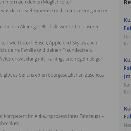
Re
nkommen nach deinen Möglichkeiten
 was dir mit viel Expertise und Unterstützung immer
Ku
tierten Aktiengesellschaft, werde Teil unserer
Fa
Gr
ken wie Flaconi, Bosch, Apple und Sky als auch
Rol
ich, deine Familie und deinen Freundeskreis
Weiterentwicklung mit Trainings und regelmäßigen
Ku
Fa
lb gibt es bei uns einen übergesetzlichen Zuschuss
(m
Ka
Rol
Ku
d kompetent im Ankaufsprozess ihres Fahrzeugs –
Fa
abschluss
Ne