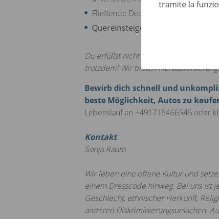
tramite la funzi
Fließende Deutschkenntnisse sowie 
Quereinsteiger aus Vertrieb und R
Du erfüllst nicht zu 100% alle Anforde
trotzdem! Wir bieten Herausforderung
Bewirb dich schnell und unkompli
beste Möglichkeit, Autos zu kauf
Lebenslauf an +491718466545 oder kl
Kontakt
Sonja Raum
Wir leben eine offene Kultur und setz
einem Dresscode hinweg. Bei uns ist 
Geschlecht, ethnischer Herkunft, Religi
anderen Diskriminierungsursachen. Au