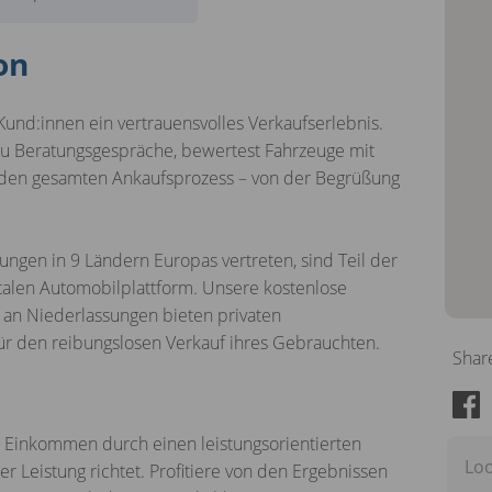
on
 Kund:innen ein vertrauensvolles Verkaufserlebnis.
 du Beratungsgespräche, bewertest Fahrzeuge mit
t den gesamten Ankaufsprozess – von der Begrüßung
ungen in 9 Ländern Europas vertreten, sind Teil der
alen Automobilplattform. Unsere kostenlose
 an Niederlassungen bieten privaten
 für den reibungslosen Verkauf ihres Gebrauchten.
Shar
in Einkommen durch einen leistungsorientierten
Loo
er Leistung richtet. Profitiere von den Ergebnissen