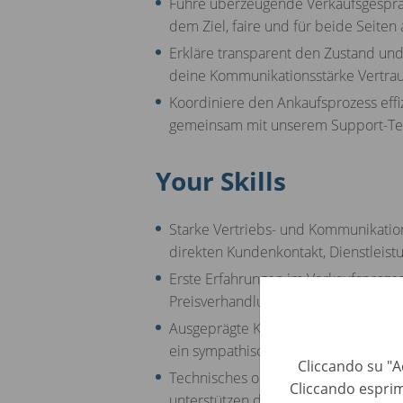
Führe überzeugende Verkaufsgespräc
dem Ziel, faire und für beide Seiten 
Erkläre transparent den Zustand un
deine Kommunikationsstärke Vertra
Koordiniere den Ankaufsprozess effi
gemeinsam mit unserem Support-T
Your Skills
Starke Vertriebs- und Kommunikation
direkten Kundenkontakt, Dienstleis
Erste Erfahrungen im Verkaufsprozes
Preisverhandlungen und Verkaufsab
Ausgeprägte Kundenorientierung, Be
ein sympathisches, professionelles A
Cliccando su "Ac
Technisches oder Kfz-spezifisches Wi
Cliccando esprim
unterstützen dich in der Fahrzeugb