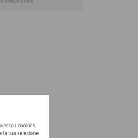
omotive Roles
averso i cookies.
 la tua selezione