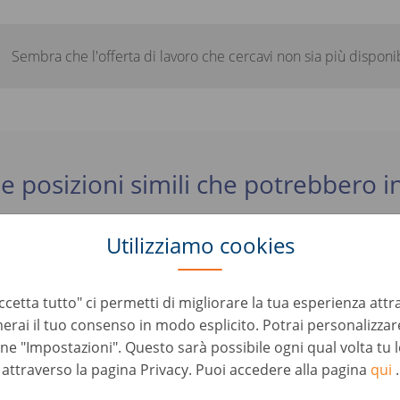
Sembra che l'offerta di lavoro che cercavi non sia più disponib
e posizioni simili che potrebbero in
Utilizziamo cookies
a de vehículos para Alemania
oles • Spain, Sevilla
cetta tutto" ci permetti di migliorare la tua esperienza attr
erai il tuo consenso in modo esplicito. Potrai personalizzare
a de vehículos para Alemania
one "Impostazioni". Questo sarà possibile ogni qual volta tu 
oles • Spain, Zaragoza
attraverso la pagina Privacy. Puoi accedere alla pagina
qui
.