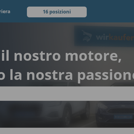
riera
16 posizioni
è il nostro motore,
o la nostra passion