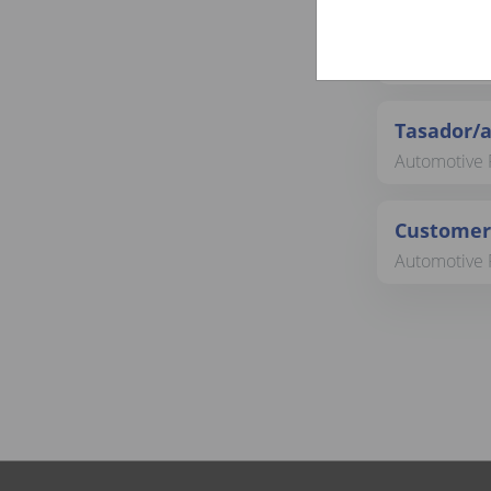
Operation
Automotive 
Tasador/a
Automotive R
Customer
Automotive 