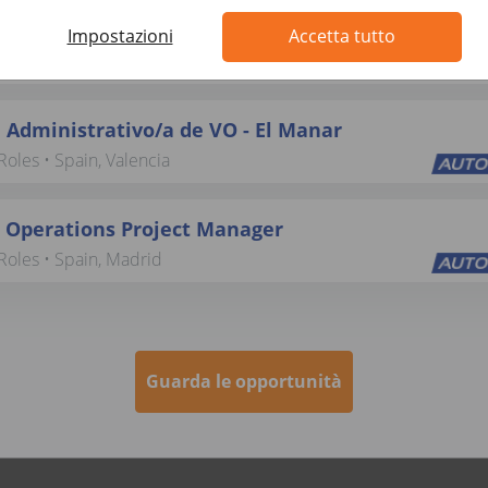
s Project Manager (Logistics & Production)
Impostazioni
Accetta tutto
Roles • Spain, Madrid
 Administrativo/a de VO - El Manar
oles • Spain, Valencia
 Operations Project Manager
Roles • Spain, Madrid
Guarda le opportunità