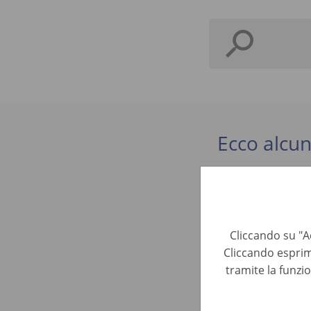
Ecco alcun
Mecánico/
Automotive R
Cliccando su "Ac
Cliccando esprim
Mecánico/
tramite la funzi
Automotive R