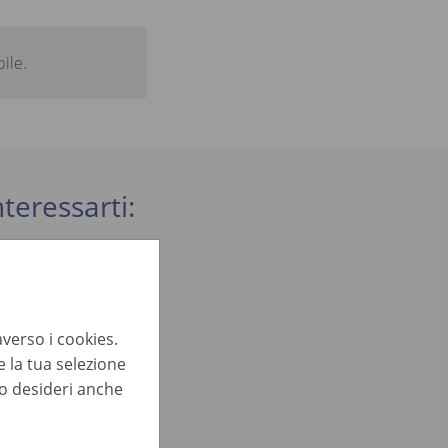
ile.
teressarti:
averso i cookies.
 la tua selezione
lo desideri anche